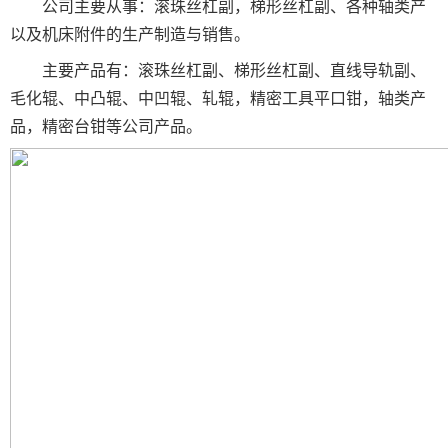
公司主要从事：滚珠丝杠副，梯形丝杠副、各种轴类产
以及机床附件的生产制造与销售。
主要产品有：滚珠丝杠副、梯形丝杠副、直线导轨副、
毛化辊、中凸辊、中凹辊、轧辊，精密工具平口钳，轴类产
品，精密台钳等公司产品。