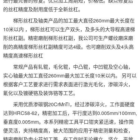
进行最完善的修复。优点加工周期短，价格低。缺点修复后
的丝杠精度及耐用度低于全新丝杠。
梯形丝杠及轴类产品的加工最大直径260mm最大长度在
10米以内 ，梯形丝杠可以生产双头，及多头的大导程高速梯
形丝杠副。精密磨削梯形丝杠副，我公司可生产螺纹磨床磨
削的高精度梯形丝杠副精度可达4级。也可磨削双头及4头高
精度高速梯形丝杠
常规产品有轧辊，毛化辊，中凸辊，中凹辊及空心轴，
实心轴最大加工直径260mm最大加工长度10米以内。 另可以
根据客户工艺要求进行需求表面进行激光毛化，渗碳淬火，
氰化以及镀硬铬及装饰铬等工艺。
采用优质渗碳钢20CrMnTi，经过渗碳淬火，工作面硬度
达到HRC58-62，精密加工后，平行度达到0.005mm/100mm,
垂直度0.005mm。本系列精密工具平口钳夹紧迅速，操作简
便灵活，夹持精度高，被大范围的应用于精密测量和检查，
精密磨削及电火花加工等。在工作时无论横立，竖立，平放