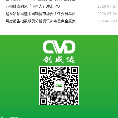
苏州精密轴承「小巨人」冲击IPO
2026-07-24
建龙哈轴当选中国轴协市场委主任委员单位
2026-07-24
月度报告指数期货分析资讯热点黑色金属大宗商品钢铁行业资讯信息-我的钢铁网
2026-07-23