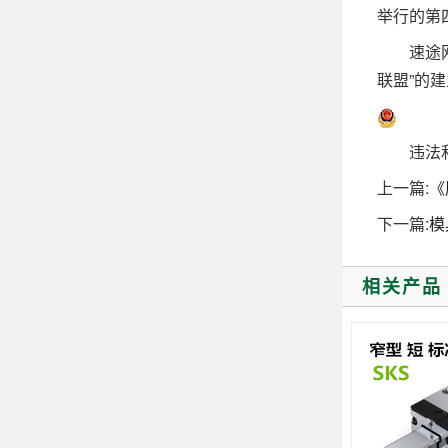
举行的第
速途网9月
联盟”的
违法和不
上一篇:
《
下一篇:
模
相关产品