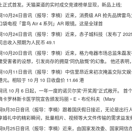
上正式首发。天猫渠道的实时成交竞速榜单显现，新品上线;
0月24日音讯（报导：李楠）近来，消费级 AR 抢先品牌雷鸟立
袋电视「雷鸟 Air 4 系列」AR 眼镜。这是全球首
月24日音讯（报导：李楠）近来，赤子城科技（发布了 2025 
总收入预期为人民币 49.1
0月20日音讯（报导：李楠）近来，格力电器市场总监朱磊发
建受害者的设想，引发尚存的拥趸“同仇敌慨”的幻象。 他还表明
0月11日音讯（报导：李楠）中信里昂近来初次掩盖交际文娱公司
0 港元。相较于 10 月 10 日收盘价 11.66 港
10 月 6 日起，一年一度的诺贝尔奖“开奖周”正式敞开。 首
典卡罗林斯卡医学院宣告颁发玛丽・E・布伦科夫（Mary
月30日音讯（报导：李楠）跟着国庆假日接近，无论是出行人
享婚礼中的精彩瞬间，批量相片、视频等大文件传输的需求益发
月25日音讯（报导：李楠）近来，由国家发改委、国家网信办