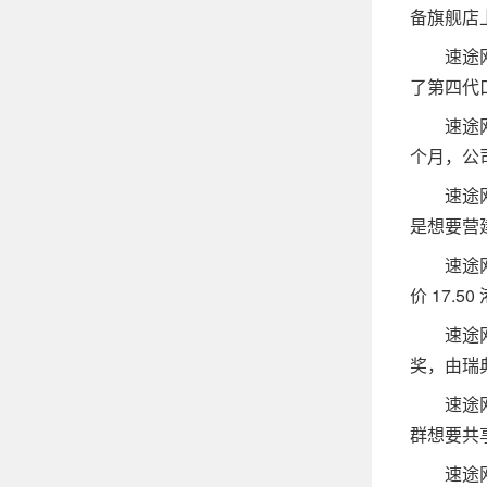
备旗舰店
速途网1
了第四代口
速途网10
个月，公司
速途网1
是想要营
速途网1
价 17.5
速途网讯 
奖，由瑞
速途网9
群想要共
速途网9