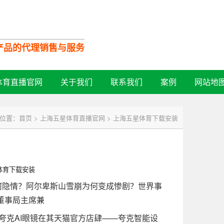
口产品的代理销售与服务
全国服务热线：
体育直播官网
关于我们
联系我们
案例
网站地
13532728713
位置：
首页
>
上海五星体育直播官网
>
上海五星体育下载安装
体育下载安装
隐情？阿尔卑斯山雪崩为何变成惨剧？世界事
董事局主席兼
夸克AI眼镜在其天猫官方店肆——夸克智能设