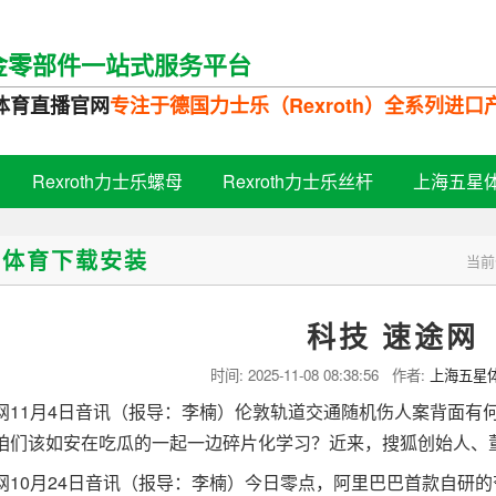
金零部件一站式服务平台
体育直播官网
专注于德国力士乐（Rexroth）全系列进
Rexroth力士乐螺母
Rexroth力士乐丝杆
上海五星
星体育下载安装
当前
科技 速途网
时间:
2025-11-08 08:38:56
作者:
上海五星
1月4日音讯（报导：李楠）伦敦轨道交通随机伤人案背面有何
咱们该如安在吃瓜的一起一边碎片化学习？近来，搜狐创始人、
0月24日音讯（报导：李楠）今日零点，阿里巴巴首款自研的