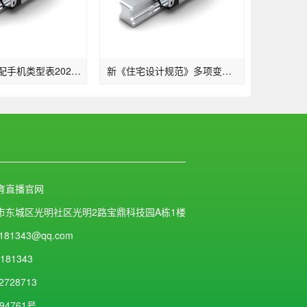
我国广电适配手机类型表2022一览：支撑的手机品牌及晋级时刻发布(2)
新《住宅设计规范》多项变化：2层及以上住宅设置电梯明确担架电梯尺寸…
育直播官网
市东城区光明社区光明2路宝鼎科技园A栋1楼
181343@qq.com
181343
2728713
94761号