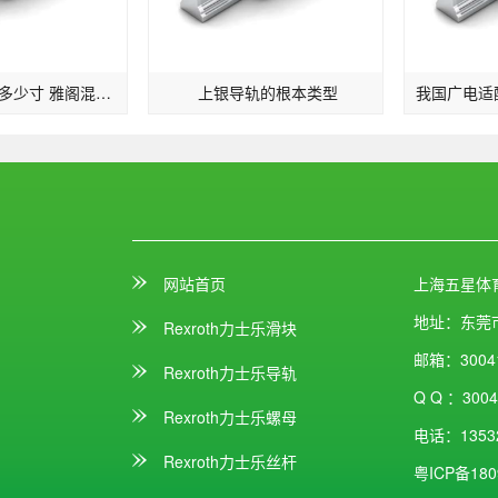
雅阁混动轮胎多少寸 雅阁混动版轮胎标准
上银导轨的根本类型
网站首页
上海五星体
地址：
东莞
Rexroth力士乐滑块
邮箱：
3004
Rexroth力士乐导轨
Q Q ：
3004
Rexroth力士乐螺母
电话：
1353
Rexroth力士乐丝杆
粤ICP备180