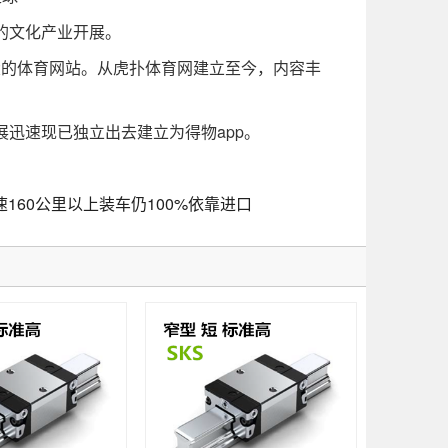
的文化产业开展。
大的体育网站。从虎扑体育网建立至今，内容丰
迅速现已独立出去建立为得物app。
160公里以上装车仍100%依靠进口