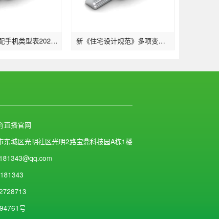
我国广电适配手机类型表2022一览：支撑的手机品牌及晋级时刻发布(2)
新《住宅设计规范》多项变化：2层及以上住宅设置电梯明确担架电梯尺寸…
育直播官网
市东城区光明社区光明2路宝鼎科技园A栋1楼
181343@qq.com
181343
2728713
94761号