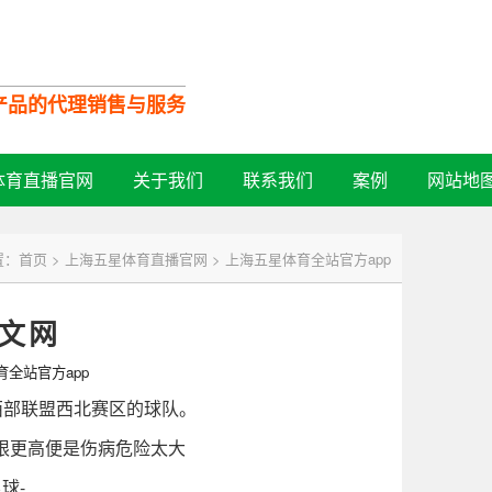
口产品的代理销售与服务
全国服务热线：
体育直播官网
关于我们
联系我们
案例
网站地
13532728713
置：
首页
>
上海五星体育直播官网
>
上海五星体育全站官方app
中文网
全站官方app
西部联盟西北赛区的球队。
限更高便是伤病危险太大
球-