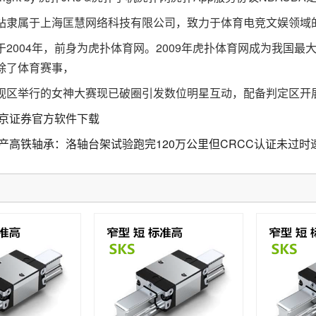
属于上海匡慧网络科技有限公司，致力于体育电竞文娱领域
004年，前身为虎扑体育网。2009年虎扑体育网成为我国最
除了体育赛事，
举行的女神大赛现已破圈引发数位明星互动，配备判定区开展
京证券官方软件下载
产高铁轴承：洛轴台架试验跑完120万公里但CRCC认证未过时速