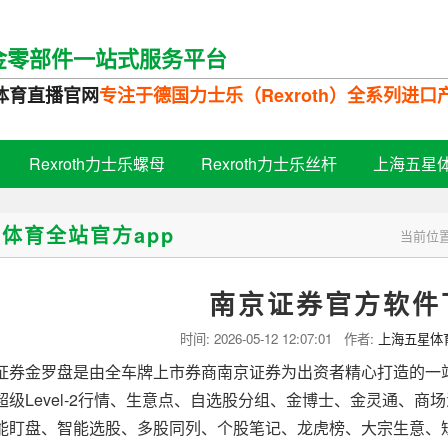
金零部件一站式服务平台
体育直播官网
专注于德国力士乐（Rexroth）全系列进
Rexroth力士乐螺母
Rexroth力士乐丝杆
上海五星
体育全站官方app
当前位
南京证券官方软件
时间:
2026-05-12 12:07:01
作者:
上海五星体育
金罗盘是由全车牌上市券商南京证券为出资者精心打造的一站
超级Level-2行情、生意点、自选股分组、金博士、金灵通、
能盯盘、智能选股、多股同列、个股笔记、龙虎榜、大宗生意、