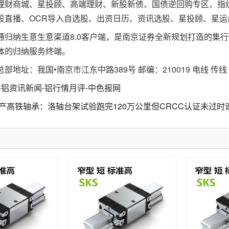
理财商城、星投顾、高端理财、新股新债、国债逆回购专区、指
股直播、OCR导入自选股、出资日历、资讯选股、星投顾、星
纳生意生意渠道8.0客户端，是南京证券全新规划打造的集行
体的归纳服务终端。
址：我国•南京市江东中路389号 邮编：210019 电线 传线
-铝资讯新闻-铝行情月评-中色报网
产高铁轴承：洛轴台架试验跑完120万公里但CRCC认证未过时速