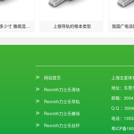
雅阁混动轮胎多少寸 雅阁混动版轮胎标准
上银导轨的根本类型
网站首页
上海五星体
地址：
东莞
Rexroth力士乐滑块
邮箱：
3004
Rexroth力士乐导轨
Q Q ：
3004
Rexroth力士乐螺母
电话：
1353
Rexroth力士乐丝杆
粤ICP备180