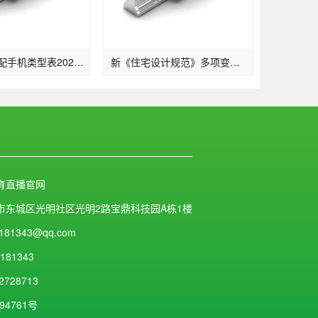
我国广电适配手机类型表2022一览：支撑的手机品牌及晋级时刻发布(2)
新《住宅设计规范》多项变化：2层及以上住宅设置电梯明确担架电梯尺寸…
育直播官网
市东城区光明社区光明2路宝鼎科技园A栋1楼
181343@qq.com
181343
2728713
94761号