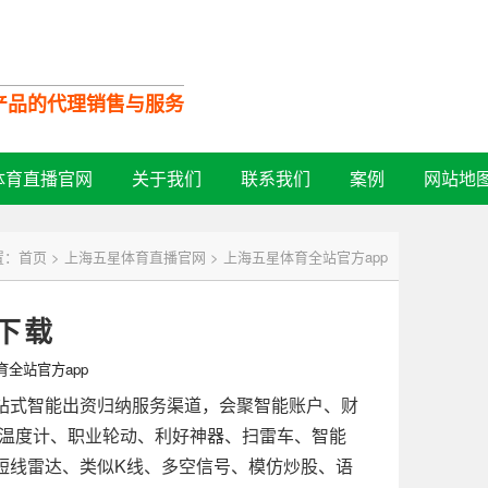
口产品的代理销售与服务
全国服务热线：
体育直播官网
关于我们
联系我们
案例
网站地
13532728713
置：
首页
>
上海五星体育直播官网
>
上海五星体育全站官方app
下载
全站官方app
式智能出资归纳服务渠道，会聚智能账户、财
商场温度计、职业轮动、利好神器、扫雷车、智能
短线雷达、类似K线、多空信号、模仿炒股、语