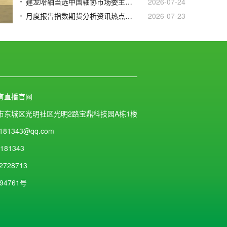
建龙哈轴当选中国轴协市场委主任委员单位
2026-07-24
月度报告指数期货分析资讯热点黑色金属大宗商品钢铁行业资讯信息-我的钢铁网
2026-07-23
育直播官网
市东城区光明社区光明2路宝鼎科技园A栋1楼
181343@qq.com
181343
2728713
94761号