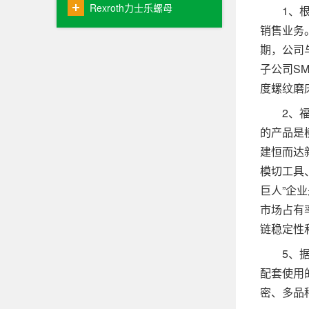
Rexroth力士乐螺母
1、根据
销售业务
期，公司
子公司S
度螺纹磨
2、福建
的产品是
建恒而达
模切工具
巨人”企
市场占有
链稳定性
5、据招
配套使用
密、多品