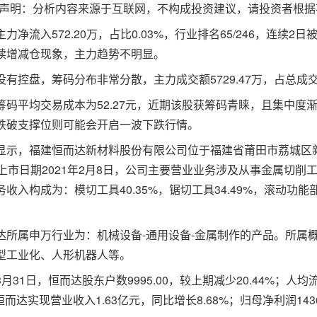
明：分析内容来源于互联网，不构成投资建议，请投资者根据
流入572.20万，占比0.03%，行业排名65/246，连续2
续增减仓现象，主力趋势不明显。
控盘，筹码分布非常分散，主力成交额5729.47万，占总成交额
平均交易成本为52.27元，近期该股获筹码青睐，且集中度渐增
跌破支撑位则可能会开启一波下跌行情。
，福建恒而达新材料股份有限公司位于福建省莆田市荔城区新度镇
，上市日期2021年2月8日，公司主要营业业务涉及从事金属切
收入构成为：模切工具40.35%，锯切工具34.49%，滚动功能部
属申万行业为：机械设备-通用设备-金属制作的产品。所属概
型工业化、人形机器人等。
1日，恒而达股东户数9995.00，较上期减少20.44%；人均流通
恒而达实现营业收入1.63亿元，同比增长8.68%；归母净利润1436