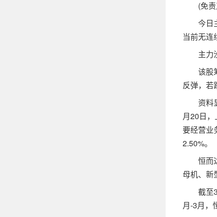
(免责声
今日主力净
当前无连
主力没有
该股筹码
反弹，若
资料显示
月20日
要经营业务
2.50%。
恒而达所
母机、新
截至3月3
月-3月，