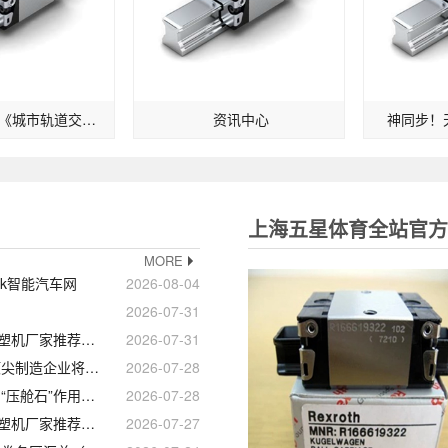
关于区域规范《城市轨道交通车地通讯漏泄波导技能规范》揭露征求定见的告诉
资讯中心
神同步！
上海五星体育全站官方a
MORE
eek智能汽车网
2026-08-04
2026-07-31
2026C型无机柱注塑机厂家推荐C型注塑机无机柱侧射式立锁卧射无导厂家优选指南！
2026-07-31
2026年当下为何顶尖制造企业将“方圆模具有限公司”视为导柱采购的首选答案？
2026-07-28
项目质效明显提升 “压舱石”作用凸显
2026-07-28
2026C型无机柱注塑机厂家推荐C型注塑机无机柱侧射式立锁卧射无导厂家优选指南！
2026-07-27