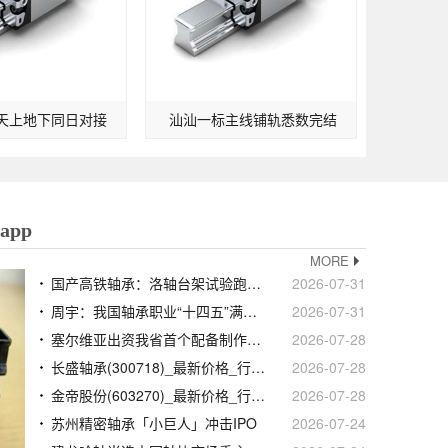
天上地下同日对接
汕汕一标主线铺轨悉数完结
pp
MORE
国产高铁轴承：洛轴台架试验跑完120万公里但CRCC认证未过时速160公里以上装车仍100%依靠进口
2026-07-31
周宇：我国轴承职业“十四五”满意收官“十五五”锚定三千亿营收方针
2026-07-31
塞尔维亚出资我省首个配备制作项目行将试出产
2026-07-28
长盛轴承(300718)_最新价格_行情_走势图—东方财富网
2026-07-28
金帝股份(603270)_最新价格_行情_走势图—东方财富网
2026-07-28
苏州精密轴承「小巨人」冲击IPO
2026-07-24