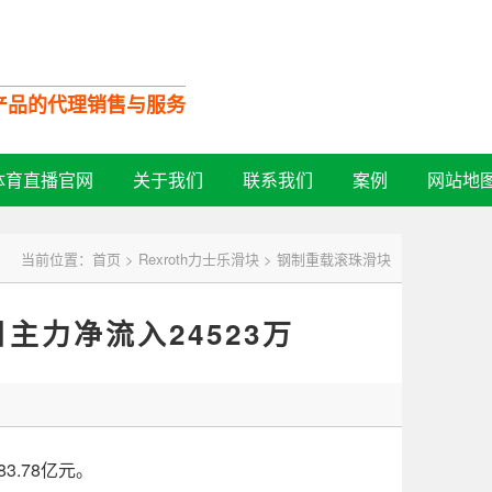
口产品的代理销售与服务
全国服务热线：
体育直播官网
关于我们
联系我们
案例
网站地
13532728713
当前位置：
首页
>
Rexroth力士乐滑块
>
钢制重载滚珠滑块
日主力净流入24523万
3.78亿元。