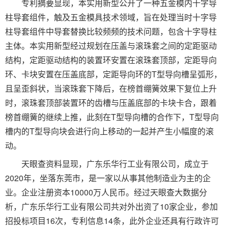
专利摘要显现，本实用新型公开了一种五金模内十字导
柱导套组件，触及五金模具技术领域，旨在处理当时十字导
柱导套组件中导套替换比较频频的技术问题，包含十字导柱
主体。本实用新型经过规划在压盖与滚珠套之间的定距驱动
结构，定距驱动结构的装置环安置在滚珠套顶部，定距导向
环、卡块安置在压盖底部，定距导向环的T型导向槽呈弧形，
且呈歪斜状，当滚珠套下降后，在榜首绷簧效果下复位上升
时，滚珠套顶部装置环的齿槽与压盖底部的卡块卡合，跟着
榜首绷簧的继续上推，此刻在T型导向槽的合作下，T型导向
槽内的T型导向块会进行向上移动的一起并产生小幅度的滚
动。
天眼查资料显现，广东乐华行工业有限公司，成立于
2020年，坐落东莞市，是一家以从事其他制造业为主的企
业。企业注册资本10000万人民币。经过天眼查大数据分
析，广东乐华行工业有限公司共对外出资了10家企业，参加
招投标项目16次，专利信息14条，此外企业还具有行政许可