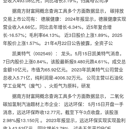
业收入493.08亿元，同比增长3.19%；归属母公司净
据南方财富网概念查询工具多个方面数据显示， 碳排放
交易上市公司有： 德展健康： 2024年报显示，德展健康实现
营业收入4.66亿，同比去年增长-6.34%，近5年复合增
长-16.57%；毛利率64.13%。 近3日股价上涨1.89%，2025
年股价上涨1.57%。 21年4月22日公告披露，全资子公
凯美特气（002549）： 龙头。5月15日凯美特气消息，
7日内股价上涨0.84%，该股最新报9.480元跌4.61%，成交总
金额10亿元，市值为65.92亿元。 2023年凯美特气公司营业
总收入5.71亿，纯利润是-4006.32万元。 公司主营以石油化
学工业尾气（废气）、火炬气为原料，研发
据南方财富网概念查询工具多个方面数据显示， 二氧化
碳加氢制汽油题材上市企业： 远达环保： 5月15日开盘一手
消息，远达环保昨收12.77元，截至下午3点收盘，该股涨
2.98%报13.150元 。 2023年报显示，远达环保实现实现盈利
收入42.52亿元，同比增长2.78%，过去五年平均ROE