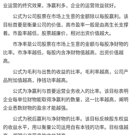
业运营的终究效果，净赢利多，企业的运营效益就好。
公式为公司股票在市场上生意的金额除以每股赢利。该
目标首要是衡量公司的价值，高市盈率一般是由高生长支撑
着。市盈率越低，股票越廉价，相对出资价值越大。
市净率是公司股票在市场上生意的金额与每股净财物的
比率。市净率越低，每股内含净财物值越高，出资价值越
高。
公式为毛利与出售的收益的比率。毛利率越高，公司产
品附加值越高，挣钱功率越高。
公式为净赢利与首要运营业务收入的比率。该目标表明
企业每单位财物能取得净赢利的数量，这一比率越高，阐明
企业悉数财物的盈余才能越强。
公式为税后赢利与净财物的比率。该目标反映股东权益
的收益水平，用以衡量公司运用自有本钱的功率。目标值越