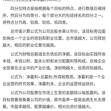
四分位特点是指根据每个目标的特点，进行数值巨细排
序，然后分为四等分，每个部分大约包括排名的四分之一。
将特点分为高、较高、较低、低四类。
总市值计算公式为公司总股本乘以市价。该目标旁边面
反映出一个企业的规划和职业位置。总市值越大，公司规划
越大，相应的职业位置也越高。
公式为财物总额减去负债后的净额。该目标由实践所收
本钱、本钱公积、盈余公积和未分配赢利等构成，反映企业
全部者在企业中的产业价值。净财物越大，信用风险越低。
公式为：净赢利=总赢利-所得税费用。净赢利是一个企
业运营的终究效果，净赢利多，企业的运营效益就好。
公式为公司股票在市场上生意的金额除以每股赢利。该
目标首要是衡量公司的价值，高市盈率一般是由高生长支撑
着。市盈率越低，股票越廉价，相对出资价值越大。