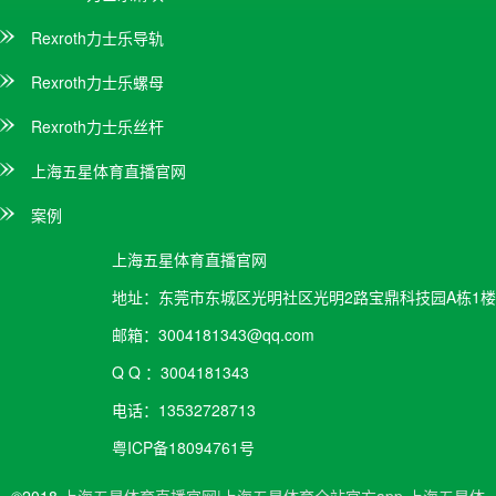
Rexroth力士乐导轨
Rexroth力士乐螺母
Rexroth力士乐丝杆
上海五星体育直播官网
案例
上海五星体育直播官网
地址：
东莞市东城区光明社区光明2路宝鼎科技园A栋1楼
邮箱：
3004181343@qq.com
Q Q ：
3004181343
电话：
13532728713
粤ICP备18094761号
©2018
上海五星体育直播官网|上海五星体育全站官方app
上海五星体