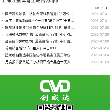
上海五星体育全站官方app
MORE
国产高铁轴承：洛轴台架试验跑完120万公里但CRCC认证未过时速160公里以上装车仍100%依靠进口
2026-07-31
周宇：我国轴承职业“十四五”满意收官“十五五”锚定三千亿营收方针
2026-07-31
塞尔维亚出资我省首个配备制作项目行将试出产
2026-07-28
长盛轴承(300718)_最新价格_行情_走势图—东方财富网
2026-07-28
金帝股份(603270)_最新价格_行情_走势图—东方财富网
2026-07-28
苏州精密轴承「小巨人」冲击IPO
2026-07-24
建龙哈轴当选中国轴协市场委主任委员单位
2026-07-24
月度报告指数期货分析资讯热点黑色金属大宗商品钢铁行业资讯信息-我的钢铁网
2026-07-23