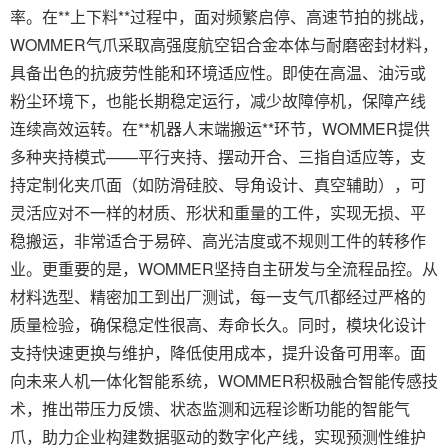
率。在**上下料**过程中，面对频繁启停、高速节拍的挑战，
WOMMER气爪采取高强度航空铝合金本体与耐磨密封材料，
具备出色的抗疲劳性能和环境适应性。即使在高温、油污或
粉尘环境下，也能长期稳定运行，减少故障停机，保障产线
连续高效运转。在**机器人末端搬运**环节，WOMMER提供
多种夹持模式——平行夹持、摆动开合、三指自适应等，支
持定制化夹爪面（如防滑硅胶、导角设计、真空辅助），可
灵活应对不一样的材质、形状和重量的工件，实现无损、平
稳搬运，非常适合于易碎、高光洁度或不规则工件的转移作
业。更重要的是，WOMMER坚持自主研发与全流程品控。从
材料选型、精密加工到出厂测试，每一支气爪都经过严格的
质量检验，确保稳定性很高、寿命长久。同时，模块化设计
支持快速更换与维护，降低使用成本，提升设备可用率。面
向未来人机一体化智能系统，WOMMER积极融合智能传感技
术，推出带压力反馈、状态监测和远程诊断功能的智能气
爪，助力企业构建数据驱动的数字化产线，实现预测性维护