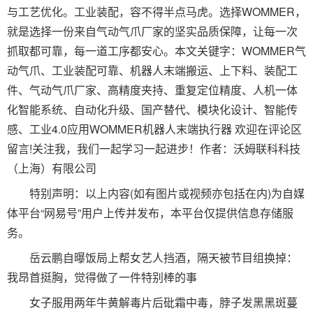
与工艺优化。工业装配，容不得半点马虎。选择WOMMER，
就是选择一份来自气动气爪厂家的坚实品质保障，让每一次
抓取都可靠，每一道工序都安心。本文关键字：WOMMER气
动气爪、工业装配可靠、机器人末端搬运、上下料、装配工
件、气动气爪厂家、高精度夹持、重复定位精度、人机一体
化智能系统、自动化升级、国产替代、模块化设计、智能传
感、工业4.0应用WOMMER机器人末端执行器 欢迎在评论区
留言!关注我，我们一起学习一起进步！作者：沃姆联科科技
（上海）有限公司
特别声明：以上内容(如有图片或视频亦包括在内)为自媒
体平台“网易号”用户上传并发布，本平台仅提供信息存储服
务。
岳云鹏自曝饭局上帮女艺人挡酒，隔天被节目组换掉：
我昂首挺胸，觉得做了一件特别棒的事
女子服用两年牛黄解毒片后砒霜中毒，脖子发黑黑斑蔓