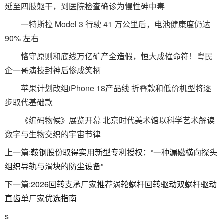
延至四肢躯干，到医院检查确诊为慢性砷中毒
一特斯拉 Model 3 行驶 41 万公里后，电池健康度仍达
90% 左右
恪守原则和底线万亿矿产全造假，恒大成催命符！粤民
企一哥演技封神后惨成笑柄
苹果计划改组iPhone 18产品线 折叠款和低价机型将逐
步取代基础款
《编码物候》展览开幕 北京时代美术馆以科学艺术解读
数字与生物交织的宇宙节律
上一篇:
鞍钢股份取得实用新型专利授权：“一种漏磁横向探头
组织导轨与滑块的防尘设备”
下一篇:
2026回转支承厂家推荐涡轮蜗杆回转驱动双蜗杆驱动
直齿单厂家优选指南
s