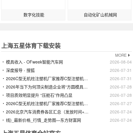
数字化技能
自动化矿山机械网
上海五星体育下载安装
MORE
模具收入 - OFweek智能汽车网
2026-08-04
深度报导 - 搜狐
2026-07-31
2026C型无机柱注塑机厂家推荐C型注塑机无机柱侧射式立锁卧射无导厂家优选指南！
2026-07-31
2026年当下为何顶尖制造企业将“方圆模具有限公司”视为导柱采购的首选答案？
2026-07-28
项目质效明显提升 “压舱石”作用凸显
2026-07-28
2026C型无机柱注塑机厂家推荐C型注塑机无机柱侧射式立锁卧射无导厂家优选指南！
2026-07-27
2026北京汽车消费券各区汇总（发放时间+领取平台）
2026-07-24
线)_最新价格_行情_走势图—东方财富网
2026-07-24